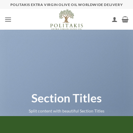
Skip
POLITAKIS EXTRA VIRGIN OLIVE OIL WORLDWIDE DELIVERY
to
content
Section Titles
Split content with beautiful Section Titles